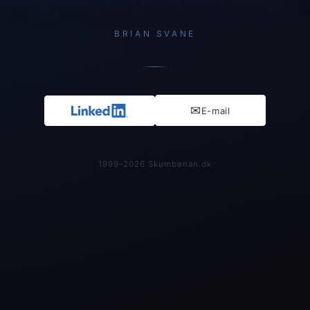
BRIAN SVANE
✉
E-mail
1999–
2026
Skumbanan.dk